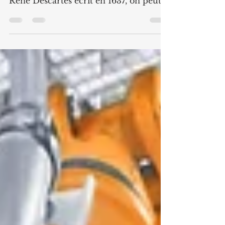
Après une lecture très superficielle et
très libre du discours de la méthode de
René Descartes écrit en 1637, on peut
appliquer au manager de transition les
points ci-dessous. L'environnement:
Un manager de transition « obéit aux
lois et aux coutumes de l’entreprise
dans laquelle il exerce une mission en
retenant constamment l’objectif qui lui
a été donné. Il se règle sur ceux avec
lesquels il aura à travailler, et que pour
savoir quelles étaient véritablement
leur opinion