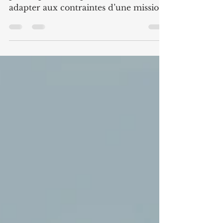
Amélioration des processus: 3
philosophies complémentaires à
adapter aux contraintes d’une mission
de transition: Lean : faire circuler plus
vite et sans gaspillage Six Sigma : faire
juste, de façon stable et maîtrisée
Kaizen ; améliorer QCD et HSE un
peu, tous les jours, avec tout le monde
Voir grille ci-dessous quelques critères
de chaque philosophie : les objectifs,
les méthodes , les outils, les impacts, les
indicateurs à retenir Critère Lean Six
Sigma Kaizen Les object